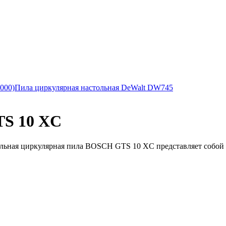
000)
Пила циркулярная настольная DeWalt DW745
S 10 XC
ьная циркулярная пила BOSCH GTS 10 XC представляет собой в