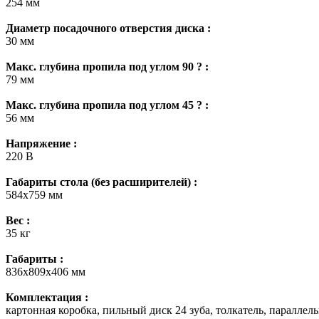
254 мм
Диаметр посадочного отверстия диска :
30 мм
Макс. глубина пропила под углом 90 ? :
79 мм
Макс. глубина пропила под углом 45 ? :
56 мм
Напряжение :
220 В
Габариты стола (без расширителей) :
584x759 мм
Вес :
35 кг
Габариты :
836x809x406 мм
Комплектация :
картонная коробка, пильный диск 24 зуба, толкатель, паралле