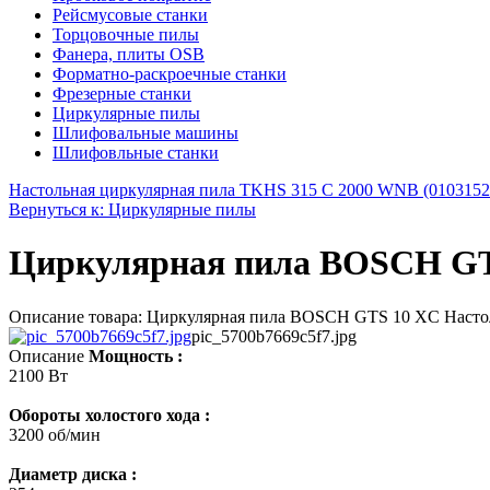
Рейсмусовые станки
Торцовочные пилы
Фанера, плиты OSB
Форматно-раскроечные станки
Фрезерные станки
Циркулярные пилы
Шлифовальные машины
Шлифовльные станки
Настольная циркулярная пила TKHS 315 C 2000 WNB (0103152
Вернуться к: Циркулярные пилы
Циркулярная пила BOSCH GT
Описание товара: Циркулярная пила BOSCH GTS 10 XC Настол
pic_5700b7669c5f7.jpg
Описание
Мощность :
2100 Вт
Обороты холостого хода :
3200 об/мин
Диаметр диска :