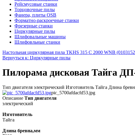
Рейсмусовые станки
Торцовочные пилы
Фанера, плиты OSB
Форматно-раскроечные станки
Фрезерные станки
Циркулярные пилы
Шлифовальные машины
Шлифовльные станки
Настольная циркулярная пила TKHS 315 C 2000 WNB (0103152
Вернуться к: Циркулярные пилы
Пилорама дисковая Тайга ДП
Тип двигателя электрический Изготовитель Тайга Длина бревн
pic_5700afdacfd53.jpg
Описание
Тип двигателя
электрический
Изготовитель
Тайга
Длина бревна,мм