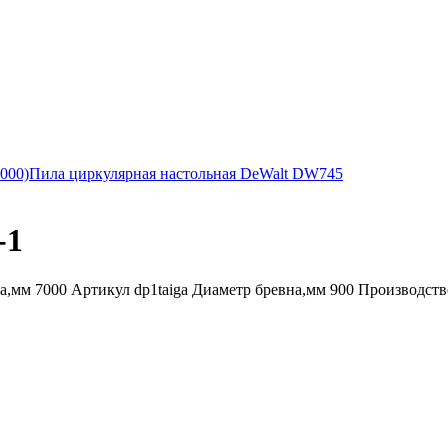
000)
Пила циркулярная настольная DeWalt DW745
-1
а,мм 7000 Артикул dp1taiga Диаметр бревна,мм 900 Производств