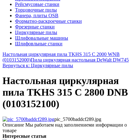
Рейсмусовые станки
Торцовочные пилы
Фанера, плиты OSB
Форматно-раскроечные станки
Фрезерные станки
Циркулярные пилы
Шлифовальные машины
Шлифовльные станки
Настольная циркулярная пила TKHS 315 C 2000 WNB
(0103152000)
Пила циркулярная настольная DeWalt DW745
Вернуться к: Циркулярные пилы
Настольная циркулярная
пила TKHS 315 C 2800 DNB
(0103152100)
pic_5700baddcf289.jpg
Описание
Мы работаем над заполнениеми информации о
товаре
Интересные статьи