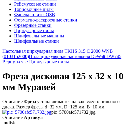
Рейсмусовые станки
Торцовочные пилы
Фанера, плиты OSB
Форматно-раскроечные станки
Фрезерные станки
Циркулярные пилы
Шлифовальные машины
Шлифовльные станки
Настольная циркулярная пила TKHS 315 C 2000 WNB
(0103152000)
Пила циркулярная настольная DeWalt DW745
Вернуться к: Циркулярные пилы
Фреза дисковая 125 x 32 x 10
мм Муравей
Описание Фреза устанавливается на вал вместо пильного
диска. Размер фрезы d=32 мм, D=125 мм, B=10 мм.
pic_5700afc571732.jpg
Описание
Артикул
mrdisk