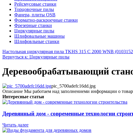
Рейсмусовые станки
Торцовочные пилы
Фанера, плиты OSB
Форматно-раскроечные станки
Фрезерные станки
Циркулярные пилы
Шлифовальные машины
Шлифовльные станки
Настольная циркулярная пила TKHS 315 C 2000 WNB (0103152
Вернуться к: Циркулярные пилы
Деревообрабатывающий стан
pic_5700adefc16dd.jpg
Описание
Мы работаем над заполнениеми информации о товар
Интересные статьи
Деревянный дом - современные технологии строи
Читать далее