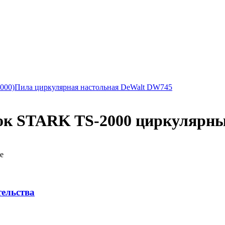
000)
Пила циркулярная настольная DeWalt DW745
ок STARK TS-2000 циркулярн
е
тельства