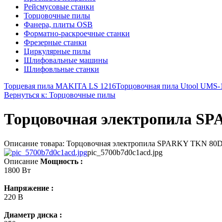
Рейсмусовые станки
Торцовочные пилы
Фанера, плиты OSB
Форматно-раскроечные станки
Фрезерные станки
Циркулярные пилы
Шлифовальные машины
Шлифовльные станки
Торцевая пила MAKITA LS 1216
Торцовочная пила Utool UMS-
Вернуться к: Торцовочные пилы
Торцовочная электропила S
Описание товара: Торцовочная электропила SPARKY TKN 80D 
pic_5700b7d0c1acd.jpg
Описание
Мощность :
1800 Вт
Напряжение :
220 В
Диаметр диска :