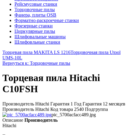
Рейсмусовые станки
Торцовочные пилы
Фанера, плиты OSB
Форматно-раскроечные станки
Фрезерные станки
Циркулярные пилы
Шлифовальные машины
Шлифовльные станки
Торцевая пила MAKITA LS 1216
Торцовочная пила Utool
UMS-10L
Вернуться к: Торцовочные пилы
Торцевая пила Hitachi
C10FSН
Производитель Hitachi Гарантия 1 Год Гарантия 12 месяцев
Производитель Hitachi Код товара 2540 Подгруппа
pic_5700acfacc489.jpg
Описание
Производитель
Hitachi