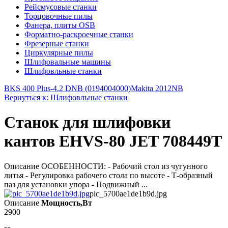
Рейсмусовые станки
Торцовочные пилы
Фанера, плиты OSB
Форматно-раскроечные станки
Фрезерные станки
Циркулярные пилы
Шлифовальные машины
Шлифовльные станки
BKS 400 Plus-4.2 DNB (0194004000)
Makita 2012NB
Вернуться к: Шлифовльные станки
Станок для шлифовки
кантов EHVS-80 JET 708449T
Описание ОСОБЕННОСТИ: - Рабочий стол из чугунного
литья - Регулировка рабочего стола по высоте - Т-образный
паз для установки упора - Подвижный ...
pic_5700ae1de1b9d.jpg
Описание
Мощность,Вт
2900