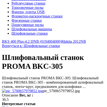
Рейсмусовые станки
Торцовочные пилы
Фанера, плиты OSB
Форматно-раскроечные станки
Фрезерные станки
Циркулярные пилы
Шлифовальные машины
Шлифовльные станки
BKS 400 Plus-4.2 DNB (0194004000)
Makita 2012NB
Вернуться к: Шлифовльные станки
Шлифовальный станок
PROMA BKC-305
Шлифовальный станок PROMA ВКС-305: Шлифовальный
станок PROMA ВКС-305 - комбинированный шлифовальный
станок, лента+круг, предназначен для шлифовки ...
pic_5700b57979852.jpg
Описание
Вес, кг :
36,5
Интересные статьи