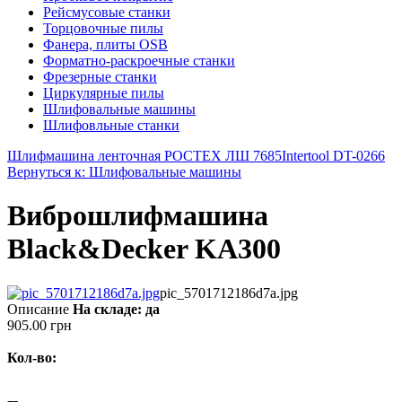
Рейсмусовые станки
Торцовочные пилы
Фанера, плиты OSB
Форматно-раскроечные станки
Фрезерные станки
Циркулярные пилы
Шлифовальные машины
Шлифовльные станки
Шлифмашина ленточная РОСТЕХ ЛШ 7685
Intertool DT-0266
Вернуться к: Шлифовальные машины
Виброшлифмашина
Black&Decker KA300
pic_5701712186d7a.jpg
Описание
На складе: да
905.00 грн
Кол-во: