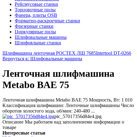
Рейсмусовые станки
Торцовочные пилы
Фанера, плиты OSB
Форматно-раскроечные станки
Фрезерные станки
Циркулярные пилы
Шлифовальные машины
Шлифовльные станки
Шлифмашина ленточная РОСТЕХ ЛШ 7685
Intertool DT-0266
Вернуться к: Шлифовальные машины
Ленточная шлифмашина
Metabo BAE 75
Ленточная шлифмашина Metabo BAE 75 Мощность, Вт: 1 010
Классификация шлифмашин: Ленточные шлифмашины Число
оборотов холостого хода, об/мин: 240-480 ...
pic_57017356d84e4.jpg
Описание
Мы работаем над заполнениеми информации о
товаре
Интересные статьи