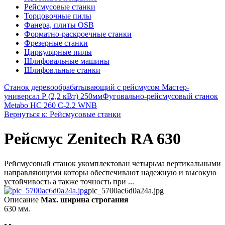
Рейсмусовые станки
Торцовочные пилы
Фанера, плиты OSB
Форматно-раскроечные станки
Фрезерные станки
Циркулярные пилы
Шлифовальные машины
Шлифовльные станки
Станок деревообрабатывающий с рейсмусом Мастер-
универсал Р (2,2 кВт) 250мм
Фуговально-рейсмусовый станок
Metabo HC 260 C-2.2 WNB
Вернуться к: Рейсмусовые станки
Рейсмус Zenitech RA 630
Рейсмусовый станок укомплектован четырьма вертикальными
направляющими которы обеспечивают надежную и высокую
устойчивость а также точность при ...
pic_5700ac6d0a24a.jpg
Описание
Max. ширина строгания
630 мм.