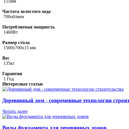
155мм
Частота холостого хода
700об/мин
Потребляемая мощность
1460Вт
Размер стола
1500х700х15 мм
Вес
135кг
Гарантия
1 Год
Интересные статьи
Деревянный дом - современные технологии строи
Читать далее
Виды фундамента для деревянных домов