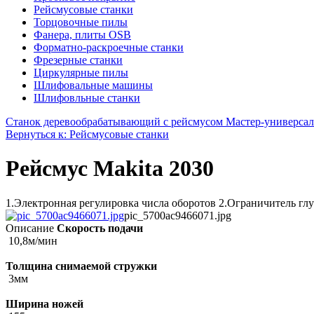
Рейсмусовые станки
Торцовочные пилы
Фанера, плиты OSB
Форматно-раскроечные станки
Фрезерные станки
Циркулярные пилы
Шлифовальные машины
Шлифовльные станки
Станок деревообрабатывающий с рейсмусом Мастер-универсал 
Вернуться к: Рейсмусовые станки
Рейсмус Makita 2030
1.Электронная регулировка числа оборотов 2.Ограничитель глу
pic_5700ac9466071.jpg
Описание
Скорость подачи
10,8м/мин
Толщина снимаемой стружки
3мм
Ширина ножей