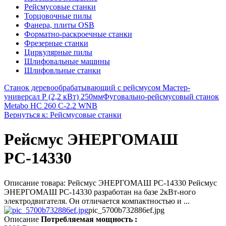
Рейсмусовые станки
Торцовочные пилы
Фанера, плиты OSB
Форматно-раскроечные станки
Фрезерные станки
Циркулярные пилы
Шлифовальные машины
Шлифовльные станки
Станок деревообрабатывающий с рейсмусом Мастер-
универсал Р (2,2 кВт) 250мм
Фуговально-рейсмусовый станок
Metabo HC 260 C-2.2 WNB
Вернуться к: Рейсмусовые станки
Рейсмус ЭНЕРГОМАШ
РС-14330
Описание товара: Рейсмус ЭНЕРГОМАШ РС-14330 Рейсмус
ЭНЕРГОМАШ РС-14330 разработан на базе 2кВт-ного
электродвигателя. Он отличается компактностью и ...
pic_5700b732886ef.jpg
Описание
Потребляемая мощность :