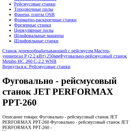
Рейсмусовые станки
Торцовочные пилы
Фанера, плиты OSB
Форматно-раскроечные станки
Фрезерные станки
Циркулярные пилы
Шлифовальные машины
Шлифовльные станки
Станок деревообрабатывающий с рейсмусом Мастер-
универсал Р (2,2 кВт) 250мм
Фуговально-рейсмусовый станок
Metabo HC 260 C-2.2 WNB
Вернуться к: Рейсмусовые станки
Фуговально - рейсмусовый
станок JET PERFORMAX
PPT-260
Описание товара: Фуговально - рейсмусовый станок JET
PERFORMAX PPT-260 Фуговально - рейсмусовый станок JET
PERFORMAX PPT-260 -