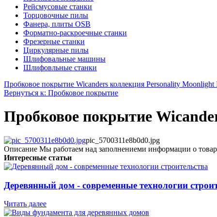
Рейсмусовые станки
Торцовочные пилы
Фанера, плиты OSB
Форматно-раскроечные станки
Фрезерные станки
Циркулярные пилы
Шлифовальные машины
Шлифовльные станки
Пробковое покрытие Wicanders коллекция Personality Moonlight 
Вернуться к: Пробковое покрытие
Пробковое покрытие Wicanders 
pic_5700311e8b0d0.jpg
Описание
Мы работаем над заполнениеми информации о товар
Интересные статьи
Деревянный дом - современные технологии строи
Читать далее