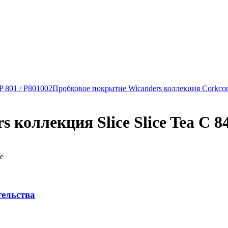
P 801 / P801002
Пробковое покрытие Wicanders коллекция Cork
коллекция Slice Slice Tea C 84
е
тельства