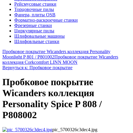
Рейсмусовые станки
Торцовочные пилы
Фанера, плиты OSB
Форматно-раскроечные станки
Фрезерные станки
Циркулярные пилы
Шлифовальные машины
Шлифовльные станки
Пробковое покрытие Wicanders коллекция Personality
Moonlight P 801 / P801002
Пробковое покрытие Wicanders
коллекция Corkcomfort LINN MOON
Вернуться к: Пробковое покрытие
Пробковое покрытие
Wicanders коллекция
Personality Spice P 808 /
P808002
pic_5700326c3dec4.jpg