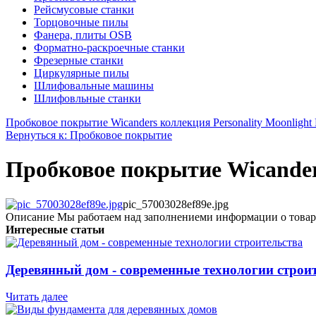
Рейсмусовые станки
Торцовочные пилы
Фанера, плиты OSB
Форматно-раскроечные станки
Фрезерные станки
Циркулярные пилы
Шлифовальные машины
Шлифовльные станки
Пробковое покрытие Wicanders коллекция Personality Moonlight 
Вернуться к: Пробковое покрытие
Пробковое покрытие Wicander
pic_57003028ef89e.jpg
Описание
Мы работаем над заполнениеми информации о товар
Интересные статьи
Деревянный дом - современные технологии строи
Читать далее