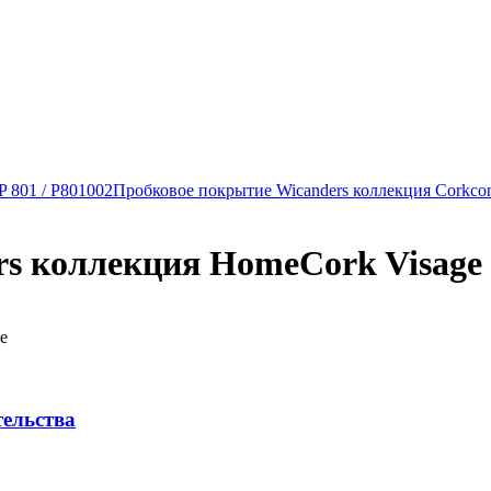
P 801 / P801002
Пробковое покрытие Wicanders коллекция Cork
s коллекция HomeCork Visage 
е
тельства