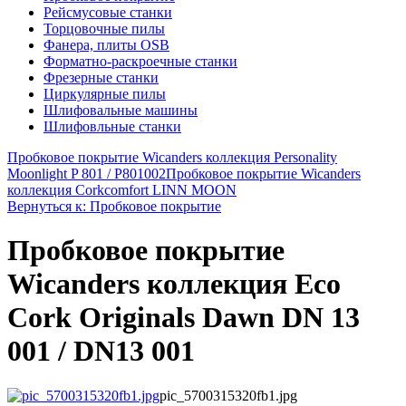
Рейсмусовые станки
Торцовочные пилы
Фанера, плиты OSB
Форматно-раскроечные станки
Фрезерные станки
Циркулярные пилы
Шлифовальные машины
Шлифовльные станки
Пробковое покрытие Wicanders коллекция Personality
Moonlight P 801 / P801002
Пробковое покрытие Wicanders
коллекция Corkcomfort LINN MOON
Вернуться к: Пробковое покрытие
Пробковое покрытие
Wicanders коллекция Eco
Cork Originals Dawn DN 13
001 / DN13 001
pic_5700315320fb1.jpg