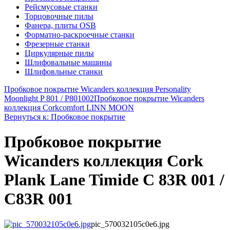
Рейсмусовые станки
Торцовочные пилы
Фанера, плиты OSB
Форматно-раскроечные станки
Фрезерные станки
Циркулярные пилы
Шлифовальные машины
Шлифовльные станки
Пробковое покрытие Wicanders коллекция Personality
Moonlight P 801 / P801002
Пробковое покрытие Wicanders
коллекция Corkcomfort LINN MOON
Вернуться к: Пробковое покрытие
Пробковое покрытие
Wicanders коллекция Cork
Plank Lane Timide C 83R 001 /
C83R 001
pic_570032105c0e6.jpg