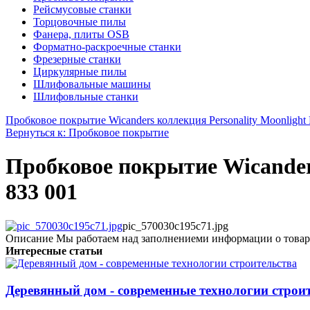
Рейсмусовые станки
Торцовочные пилы
Фанера, плиты OSB
Форматно-раскроечные станки
Фрезерные станки
Циркулярные пилы
Шлифовальные машины
Шлифовльные станки
Пробковое покрытие Wicanders коллекция Personality Moonlight 
Вернуться к: Пробковое покрытие
Пробковое покрытие Wicanders
833 001
pic_570030c195c71.jpg
Описание
Мы работаем над заполнениеми информации о товар
Интересные статьи
Деревянный дом - современные технологии строи