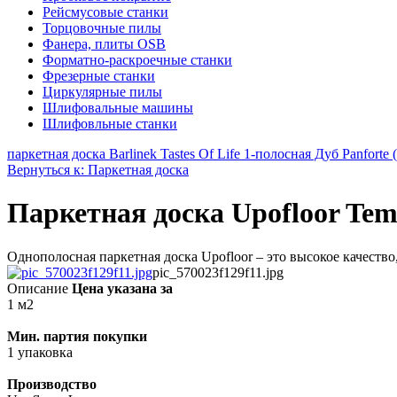
Рейсмусовые станки
Торцовочные пилы
Фанера, плиты OSB
Форматно-раскроечные станки
Фрезерные станки
Циркулярные пилы
Шлифовальные машины
Шлифовльные станки
паркетная доска Barlinek Tastes Of Life 1-полосная Дуб Panfo
Вернуться к: Паркетная доска
Паркетная доска Upofloor Tem
Однополосная паркетная доска Upofloor – это высокое качество,
pic_570023f129f11.jpg
Описание
Цена указана за
1 м2
Мин. партия покупки
1 упаковка
Производство