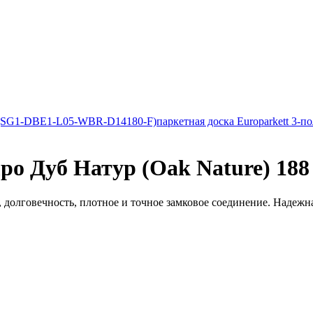
rte (SG1-DBE1-L05-WBR-D14180-F)
паркетная доска Europarkett 3-п
po Дуб Натур (Oak Nature) 188
 долговечность, плотное и точное замковое соединение. Надежная