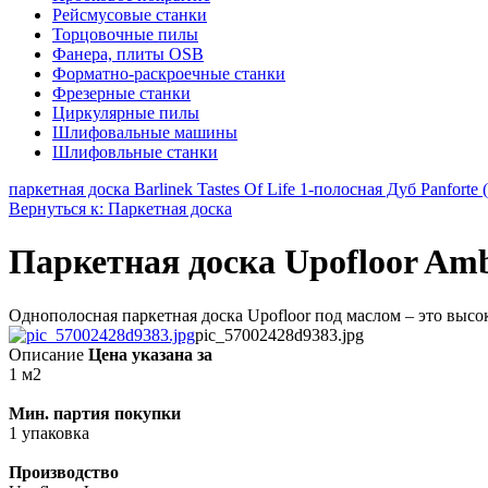
Рейсмусовые станки
Торцовочные пилы
Фанера, плиты OSB
Форматно-раскроечные станки
Фрезерные станки
Циркулярные пилы
Шлифовальные машины
Шлифовльные станки
паркетная доска Barlinek Tastes Of Life 1-полосная Дуб Panfo
Вернуться к: Паркетная доска
Паркетная доска Upofloor Am
Однополосная паркетная доска Upofloor под маслом – это высок
pic_57002428d9383.jpg
Описание
Цена указана за
1 м2
Мин. партия покупки
1 упаковка
Производство