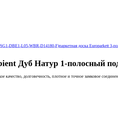
rte (SG1-DBE1-L05-WBR-D14180-F)
паркетная доска Europarkett 3-п
bient Дуб Натур 1-полосный по
ое качество, долговечность, плотное и точное замковое соедине