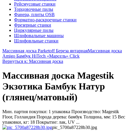
Рейсмусовые станки
Торцовочные пилы
Фанера, плиты OSB
Форматно-раскроечные станки
Фрезерные станки
Циркулярные пилы
Шлифовальные машины
Шлифовльные станки
Массивная доска Parketoff Береза янтарная
Массивная доска
Amigo Бамбук HiTech «Марсель» Click
Вернуться к: Массивная доска
Массивная доска Magestik
Экзотика Бамбук Натур
(глянец/матовый)
Мин. партия покупки: 1 упаковка Производство: Magestik
Floor, Голландия Порода дерева: бамбук Толщина, мм: 15 Вес
упаковки, кг: 18 Покрытие: лак, UV ...
pic_5700a87228b30.jpg