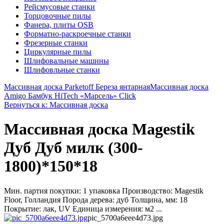
Рейсмусовые станки
Торцовочные пилы
Фанера, плиты OSB
Форматно-раскроечные станки
Фрезерные станки
Циркулярные пилы
Шлифовальные машины
Шлифовльные станки
Массивная доска Parketoff Береза янтарная
Массивная доска
Amigo Бамбук HiTech «Марсель» Click
Вернуться к: Массивная доска
Массивная доска Magestik
Дуб Дуб милк (300-
1800)*150*18
Мин. партия покупки: 1 упаковка Производство: Magestik
Floor, Голландия Порода дерева: дуб Толщина, мм: 18
Покрытие: лак, UV Единица измерения: м2 ...
pic_5700a6eee4d73.jpg