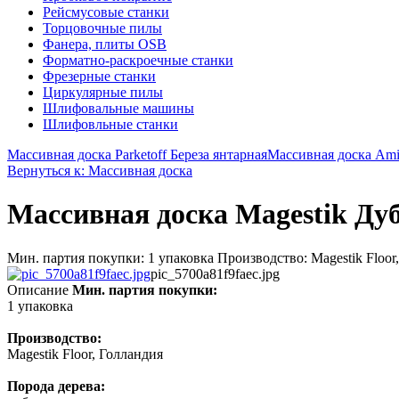
Рейсмусовые станки
Торцовочные пилы
Фанера, плиты OSB
Форматно-раскроечные станки
Фрезерные станки
Циркулярные пилы
Шлифовальные машины
Шлифовльные станки
Массивная доска Parketoff Береза янтарная
Массивная доска Ami
Вернуться к: Массивная доска
Массивная доска Magestik Дуб
Мин. партия покупки: 1 упаковка Производство: Magestik Floor,
pic_5700a81f9faec.jpg
Описание
Мин. партия покупки:
1 упаковка
Производство:
Magestik Floor, Голландия
Порода дерева: