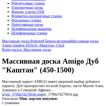
Рейсмусовые станки
Торцовочные пилы
Фанера, плиты OSB
Форматно-раскроечные станки
Фрезерные станки
Циркулярные пилы
Шлифовальные машины
Шлифовльные станки
Массивная доска Parketoff Береза янтарная
Массивная доска
Amigo Бамбук HiTech «Марсель» Click
Вернуться к: Массивная доска
Массивная доска Amigo Дуб
"Каштан" (450-1500)
Массивный паркет AMIGO имеет широкий выбор дубового
паркета. Дуб произрастает по всей Европе, части Малой Азии,
Америки и Северной Африки ...
pic_5700a7d27603e.jpg
Описание
Мин. партия покупки:
1 упаковка