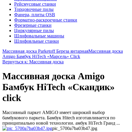
Рейсмусовые станки
Торцовочные пилы
Фанера, плиты OSB
Форматно-раскроечные станки
Фрезерные станки
Циркулярные пилы
Шлифовальные машины
Шлифовльные станки
Массивная доска Parketoff Береза янтарная
Массивная доска
Amigo Бамбук HiTech «Марсель» Click
Вернуться к: Массивная доска
Массивная доска Amigo
Бамбук HiTech «Скандик»
сlick
Массивный паркет AMIGO имеет широкий выбор
бамбукового паркета. Бамбук Hitech изготавливается по
принципиально новой технологии. амбук HiTech Гранд ...
pic_5700a7ba03b47.jpg