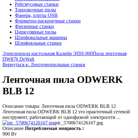
Рейсмусовые станки
Торцовочные пилы
Фанера, плиты OSB
Форматно-раскроечные станки
Фрезерные станки
Циркулярные пилы
Шлифовальные машины
Шлифовльные станки
Электропила настольная Калибр ЭПН-900
Пила ленточная
DW876 DeWalt
Вернуться к: Ленточнопильные станки
Ленточная пила ODWERK
BLB 12
Описание товара: Ленточная пила ODWERK BLB 12
Ленточная пила ODWERK BLB 12 это практичный сетевой
инструмент, работающий от однофазной электросети ...
pic_5700b74126167.jpg
Описание
Потребляемая мощность :
900 Вт