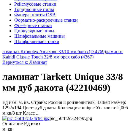
Рейсмусовые станки
Торцовочные пилы
Фанера, плиты OSB
Форматно-раскроечные станки
Фрезерные станки
Циркулярные пилы
Шлифовальные машины
Шлифовльные станки
ламинат Kronotex Amazone 33/10 мм блюз (D 4769)
ламинат
Kaindl Classic Touch 32/8 мм орех сабо (4367)
Вернуться к: Ламинат
ламинат Tarkett Unique 33/8
мм дуб дакота (42210469)
Ед изм: м. кв. Страна: Россия Производитель: Tarkett Размер:
1292x194 Цвет: дуб дакота Коллекция: unique Упаковка: 2,005
м.кв/8 шт Класс ...
pic_56fff2c324c9c.jpg
Описание
Ед изм:
м. кв.