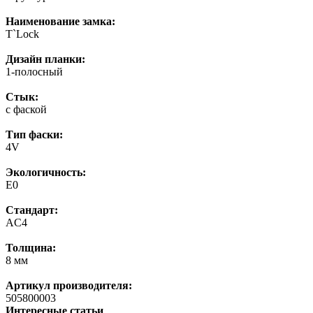
Наименование замка:
T`Lock
Дизайн планки:
1-полосный
Стык:
с фаской
Тип фаски:
4V
Экологичность:
E0
Стандарт:
AC4
Толщина:
8 мм
Артикул производителя:
505800003
Интересные статьи