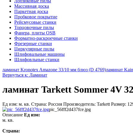
Лобзиковые пилы
Массивная доска
Паркетная доска
Пробковое покрытие
Рейсмусовые станки
Торцовочные пилы
Фанера, плиты OSB
Форматно-раскроечные станки
Фрезерные станки
Циркулярные пилы
Шлифовальные машины
Шлифовльные станки
ламинат Kronotex Amazone 33/10 мм блюз (D 4769)
ламинат Kaind
Вернуться к: Ламинат
ламинат Tarkett Sommer 4V 32
Ед изм: м. кв. Страна: Россия Производитель: Tarkett Размер: 
pic_56fff2d437fce.jpg
Описание
Ед изм:
м. кв.
Страна: