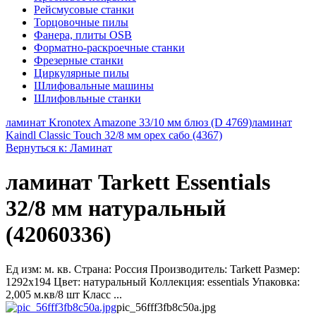
Рейсмусовые станки
Торцовочные пилы
Фанера, плиты OSB
Форматно-раскроечные станки
Фрезерные станки
Циркулярные пилы
Шлифовальные машины
Шлифовльные станки
ламинат Kronotex Amazone 33/10 мм блюз (D 4769)
ламинат
Kaindl Classic Touch 32/8 мм орех сабо (4367)
Вернуться к: Ламинат
ламинат Tarkett Essentials
32/8 мм натуральный
(42060336)
Ед изм: м. кв. Страна: Россия Производитель: Tarkett Размер:
1292x194 Цвет: натуральный Коллекция: essentials Упаковка:
2,005 м.кв/8 шт Класс ...
pic_56fff3fb8c50a.jpg