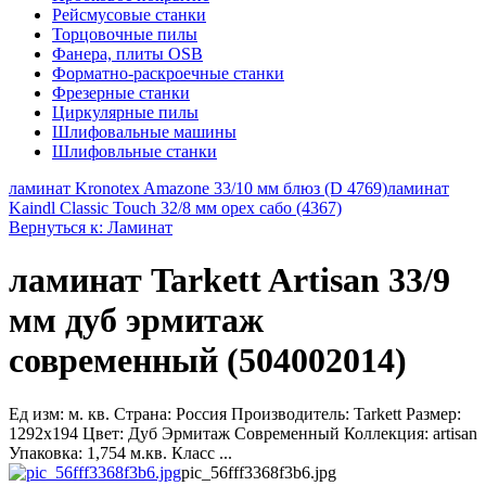
Рейсмусовые станки
Торцовочные пилы
Фанера, плиты OSB
Форматно-раскроечные станки
Фрезерные станки
Циркулярные пилы
Шлифовальные машины
Шлифовльные станки
ламинат Kronotex Amazone 33/10 мм блюз (D 4769)
ламинат
Kaindl Classic Touch 32/8 мм орех сабо (4367)
Вернуться к: Ламинат
ламинат Tarkett Artisan 33/9
мм дуб эрмитаж
современный (504002014)
Ед изм: м. кв. Страна: Россия Производитель: Tarkett Размер:
1292x194 Цвет: Дуб Эрмитаж Современный Коллекция: artisan
Упаковка: 1,754 м.кв. Класс ...
pic_56fff3368f3b6.jpg