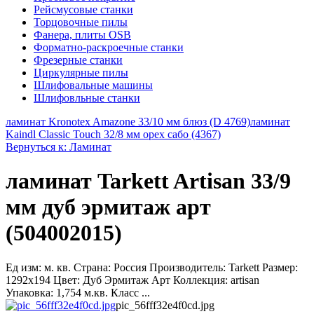
Рейсмусовые станки
Торцовочные пилы
Фанера, плиты OSB
Форматно-раскроечные станки
Фрезерные станки
Циркулярные пилы
Шлифовальные машины
Шлифовльные станки
ламинат Kronotex Amazone 33/10 мм блюз (D 4769)
ламинат
Kaindl Classic Touch 32/8 мм орех сабо (4367)
Вернуться к: Ламинат
ламинат Tarkett Artisan 33/9
мм дуб эрмитаж арт
(504002015)
Ед изм: м. кв. Страна: Россия Производитель: Tarkett Размер:
1292x194 Цвет: Дуб Эрмитаж Арт Коллекция: artisan
Упаковка: 1,754 м.кв. Класс ...
pic_56fff32e4f0cd.jpg