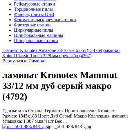
Рейсмусовые станки
Торцовочные пилы
Фанера, плиты OSB
Форматно-раскроечные станки
Фрезерные станки
Циркулярные пилы
Шлифовальные машины
Шлифовльные станки
ламинат Kronotex Amazone 33/10 мм блюз (D 4769)
ламинат
Kaindl Classic Touch 32/8 мм орех сабо (4367)
Вернуться к: Ламинат
ламинат Kronotex Mammut
33/12 мм дуб серый макро
(4792)
Ед изм: м.кв Страна: Германия Производитель: Kronotex
Размер: 1845x188 Цвет: Дуб Серый Макро Коллекция: mammut
Упаковка: 1,387 м.кв/4 шт Вес ...
pic_56fff488c8481.jpg