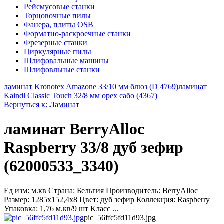
Рейсмусовые станки
Торцовочные пилы
Фанера, плиты OSB
Форматно-раскроечные станки
Фрезерные станки
Циркулярные пилы
Шлифовальные машины
Шлифовльные станки
ламинат Kronotex Amazone 33/10 мм блюз (D 4769)
ламинат
Kaindl Classic Touch 32/8 мм орех сабо (4367)
Вернуться к: Ламинат
ламинат BerryAlloc
Raspberry 33/8 дуб зефир
(62000533_3340)
Ед изм: м.кв Страна: Бельгия Производитель: BerryAlloc
Размер: 1285x152,4x8 Цвет: дуб зефир Коллекция: Raspberry
Упаковка: 1,76 м.кв/9 шт Класс ...
pic_56ffc5fd11d93.jpg