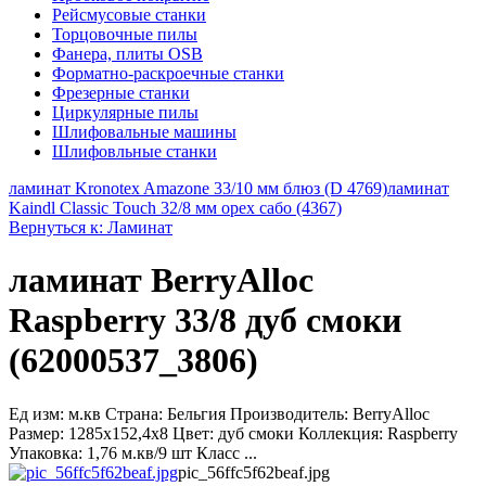
Рейсмусовые станки
Торцовочные пилы
Фанера, плиты OSB
Форматно-раскроечные станки
Фрезерные станки
Циркулярные пилы
Шлифовальные машины
Шлифовльные станки
ламинат Kronotex Amazone 33/10 мм блюз (D 4769)
ламинат
Kaindl Classic Touch 32/8 мм орех сабо (4367)
Вернуться к: Ламинат
ламинат BerryAlloc
Raspberry 33/8 дуб смоки
(62000537_3806)
Ед изм: м.кв Страна: Бельгия Производитель: BerryAlloc
Размер: 1285x152,4x8 Цвет: дуб смоки Коллекция: Raspberry
Упаковка: 1,76 м.кв/9 шт Класс ...
pic_56ffc5f62beaf.jpg