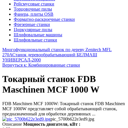
Рейсмусовые станки
Торцовочные пилы
Фанера, плиты OSB
Форматно-раскроечные станки
Фрезерные станки
Циркулярные пилы
Шлифовальные машины
Шлифовльные станки
Многофункциональный станок по дереву Zenitech MFL
270А
Станок деревообрабатывающий БЕЛМАШ
УНИВЕРСАЛ-2000
Вернуться к: Комбинированные станки
Токарный станок FDB
Maschinen MCF 1000 W
FDB Maschinen MCF 1000W: Токарный станок FDB Maschinen
MCF 1000W представляет собой обрабатывающий станок,
предназначенный для обработки деревянных ...
pic_5700b622e3ed9.jpg
Описание
Мощность двигателя, кВт :