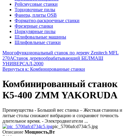
Рейсмусовые станки
Торцовочные пилы
Фанера, плиты OSB
Форматно-раскроечные станки
Фрезерные станки
Циркулярные пилы
Шлифовальные машины
Шлифовльные станки
Многофункциональный станок по дереву Zenitech MFL
270А
Станок деревообрабатывающий БЕЛМАШ
УНИВЕРСАЛ-2000
Вернуться к: Комбинированные станки
Комбинированный станок
К5-400 ZMM YAKORUDA
Преимущества - Большой вес станка – Жесткая станина и
литые столы снижают вибрацию и сохраняют точность
длительное время. - Электродвигатели ...
pic_5700afcd734c5.jpg
Описание
Мощность,Вт