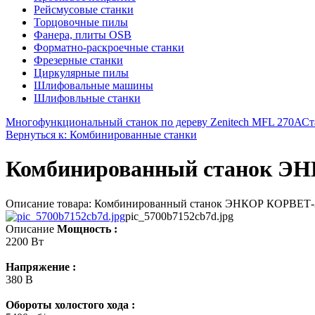
Рейсмусовые станки
Торцовочные пилы
Фанера, плиты OSB
Форматно-раскроечные станки
Фрезерные станки
Циркулярные пилы
Шлифовальные машины
Шлифовльные станки
Многофункциональный станок по дереву Zenitech MFL 270А
Ст
Вернуться к: Комбинированные станки
Комбинированный станок Э
Описание товара: Комбинированный станок ЭНКОР КОРВЕТ-326-3
pic_5700b7152cb7d.jpg
Описание
Мощность :
2200 Вт
Напряжение :
380 В
Обороты холостого хода :