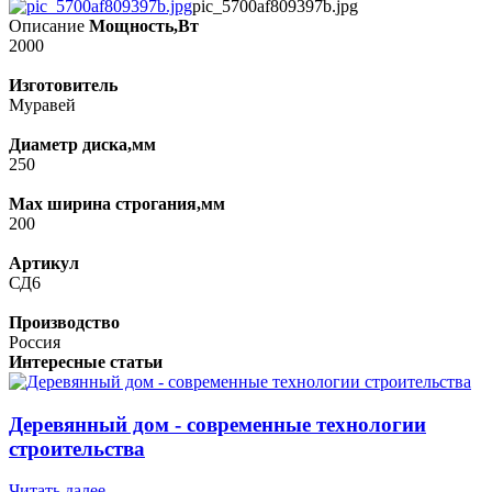
pic_5700af809397b.jpg
Описание
Мощность,Вт
2000
Изготовитель
Муравей
Диаметр диска,мм
250
Max ширина строгания,мм
200
Артикул
СД6
Производство
Россия
Интересные статьи
Деревянный дом - современные технологии
строительства
Читать далее