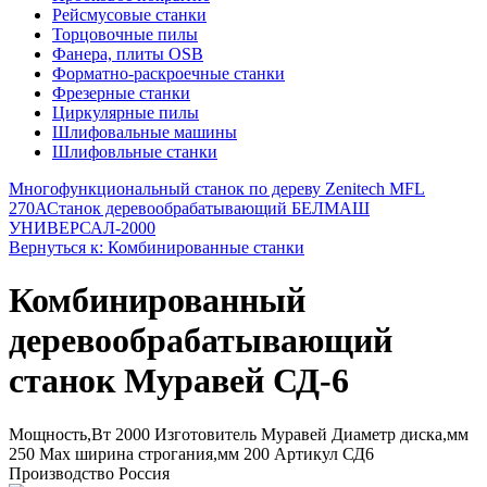
Рейсмусовые станки
Торцовочные пилы
Фанера, плиты OSB
Форматно-раскроечные станки
Фрезерные станки
Циркулярные пилы
Шлифовальные машины
Шлифовльные станки
Многофункциональный станок по дереву Zenitech MFL
270А
Станок деревообрабатывающий БЕЛМАШ
УНИВЕРСАЛ-2000
Вернуться к: Комбинированные станки
Комбинированный
деревообрабатывающий
станок Муравей СД-6
Мощность,Вт 2000 Изготовитель Муравей Диаметр диска,мм
250 Max ширина строгания,мм 200 Артикул СД6
Производство Россия