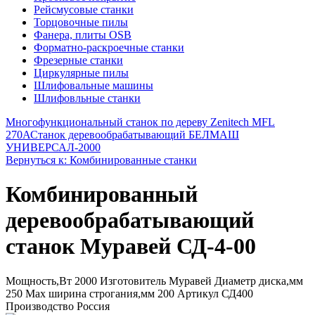
Рейсмусовые станки
Торцовочные пилы
Фанера, плиты OSB
Форматно-раскроечные станки
Фрезерные станки
Циркулярные пилы
Шлифовальные машины
Шлифовльные станки
Многофункциональный станок по дереву Zenitech MFL
270А
Станок деревообрабатывающий БЕЛМАШ
УНИВЕРСАЛ-2000
Вернуться к: Комбинированные станки
Комбинированный
деревообрабатывающий
станок Муравей СД-4-00
Мощность,Вт 2000 Изготовитель Муравей Диаметр диска,мм
250 Max ширина строгания,мм 200 Артикул СД400
Производство Россия