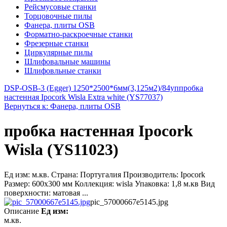
Рейсмусовые станки
Торцовочные пилы
Фанера, плиты OSB
Форматно-раскроечные станки
Фрезерные станки
Циркулярные пилы
Шлифовальные машины
Шлифовльные станки
DSP-OSB-3 (Egger) 1250*2500*6мм(3,125м2)/84уп
пробка
настенная Ipocork Wisla Extra white (YS77037)
Вернуться к: Фанера, плиты OSB
пробка настенная Ipocork
Wisla (YS11023)
Ед изм: м.кв. Страна: Португалия Производитель: Ipocork
Размер: 600x300 мм Коллекция: wisla Упаковка: 1,8 м.кв Вид
поверхности: матовая ...
pic_57000667e5145.jpg
Описание
Ед изм:
м.кв.