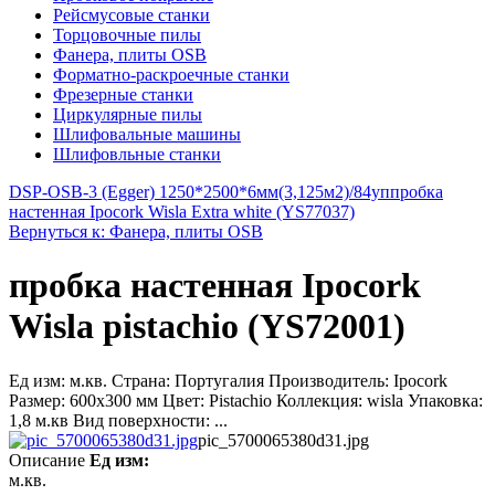
Рейсмусовые станки
Торцовочные пилы
Фанера, плиты OSB
Форматно-раскроечные станки
Фрезерные станки
Циркулярные пилы
Шлифовальные машины
Шлифовльные станки
DSP-OSB-3 (Egger) 1250*2500*6мм(3,125м2)/84уп
пробка
настенная Ipocork Wisla Extra white (YS77037)
Вернуться к: Фанера, плиты OSB
пробка настенная Ipocork
Wisla pistachio (YS72001)
Ед изм: м.кв. Страна: Португалия Производитель: Ipocork
Размер: 600x300 мм Цвет: Pistachio Коллекция: wisla Упаковка:
1,8 м.кв Вид поверхности: ...
pic_5700065380d31.jpg
Описание
Ед изм:
м.кв.